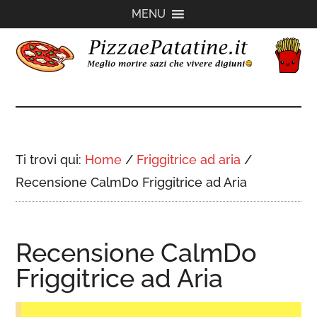
Passa
Passa
Passa
MENU
al
alla
al
contenuto
barra
piè
principale
laterale
di
PizzaePatatine.it
primaria
pagina
Ti trovi qui:
Home
/
Friggitrice ad aria
/
Recensione CalmDo Friggitrice ad Aria
Recensione CalmDo
Friggitrice ad Aria