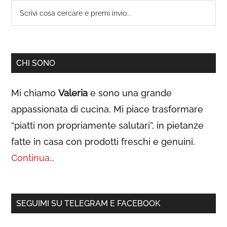
Scrivi
primaria
cosa
cercare
e
CHI SONO
premi
invio...
Mi chiamo
Valeria
e sono una grande
appassionata di cucina. Mi piace trasformare
“piatti non propriamente salutari”, in pietanze
fatte in casa con prodotti freschi e genuini.
Continua…
SEGUIMI SU TELEGRAM E FACEBOOK