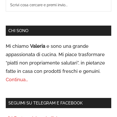
Scrivi
primaria
cosa
cercare
e
CHI SONO
premi
invio...
Mi chiamo
Valeria
e sono una grande
appassionata di cucina. Mi piace trasformare
“piatti non propriamente salutari”, in pietanze
fatte in casa con prodotti freschi e genuini.
Continua…
SEGUIMI SU TELEGRAM E FACEBOOK