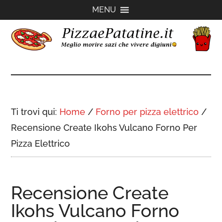
Passa
Passa
Passa
MENU
al
alla
al
contenuto
barra
piè
principale
laterale
di
PizzaePatatine.it
primaria
pagina
Ti trovi qui:
Home
/
Forno per pizza elettrico
/
Recensione Create Ikohs Vulcano Forno Per
Pizza Elettrico
Recensione Create
Ikohs Vulcano Forno