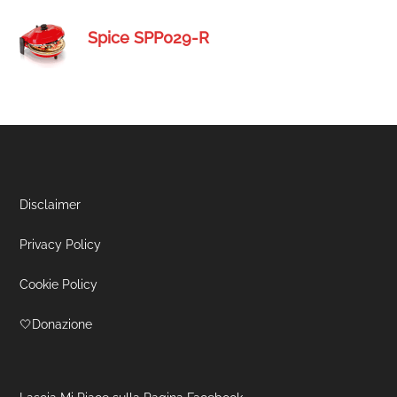
Spice SPP029-R
Footer
Disclaimer
Privacy Policy
Cookie Policy
🤍Donazione