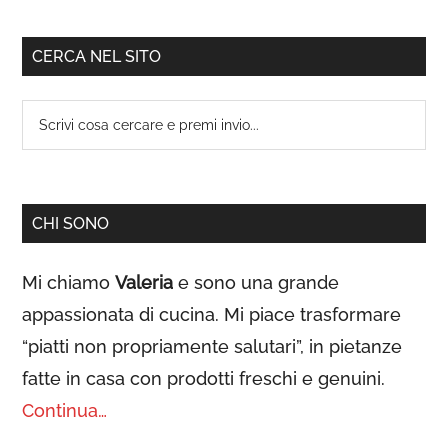
Barra
CERCA NEL SITO
laterale
Scrivi
primaria
cosa
cercare
e
CHI SONO
premi
invio...
Mi chiamo
Valeria
e sono una grande
appassionata di cucina. Mi piace trasformare
“piatti non propriamente salutari”, in pietanze
fatte in casa con prodotti freschi e genuini.
Continua…