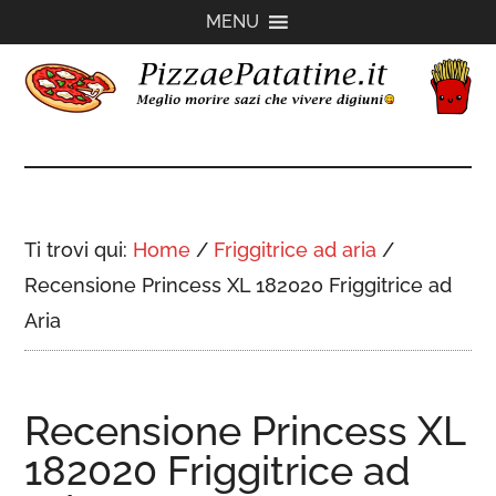
Passa
Passa
Passa
MENU
al
alla
al
contenuto
barra
piè
principale
laterale
di
PizzaePatatine.it
primaria
pagina
Ti trovi qui:
Home
/
Friggitrice ad aria
/
Recensione Princess XL 182020 Friggitrice ad
Aria
Recensione Princess XL
182020 Friggitrice ad